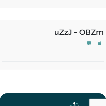
uZzJ – OBZm