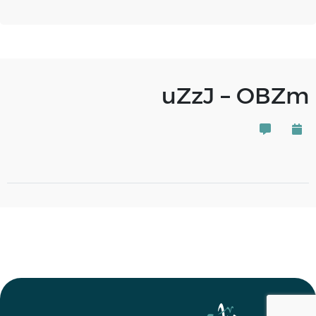
uZzJ – OBZm