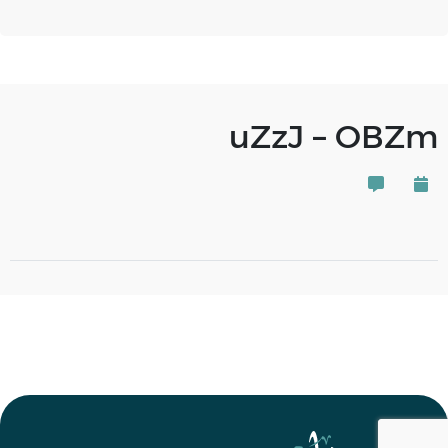
uZzJ – OBZm