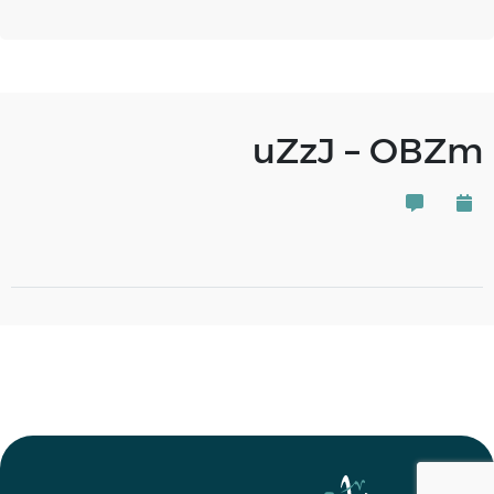
uZzJ – OBZm