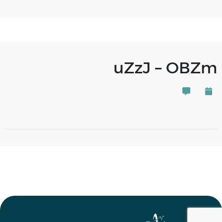
uZzJ – OBZm