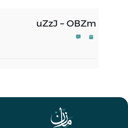
uZzJ – OBZm