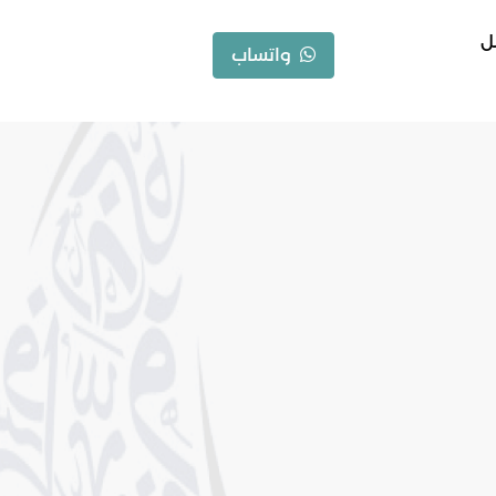
ل
واتساب