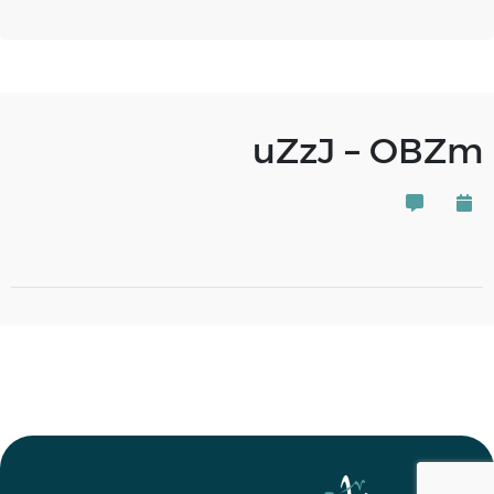
uZzJ – OBZm