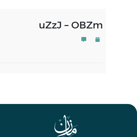
uZzJ – OBZm