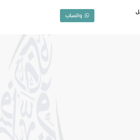
ل
واتساب