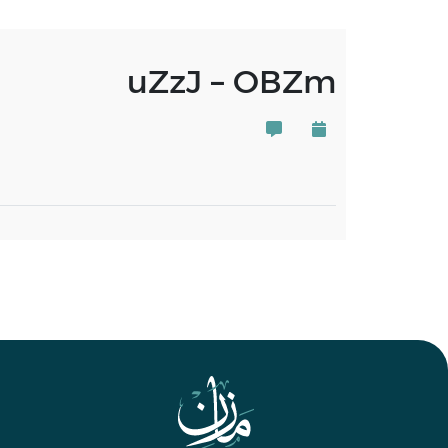
uZzJ – OBZm