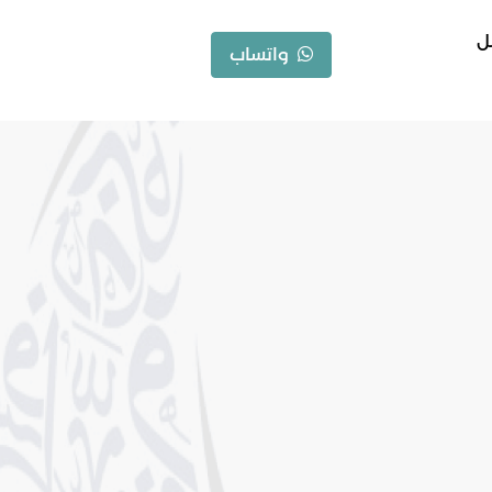
ل
واتساب