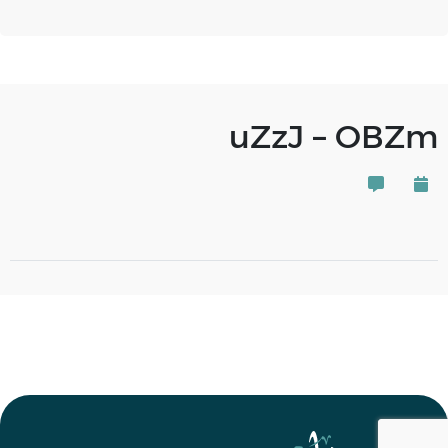
uZzJ – OBZm