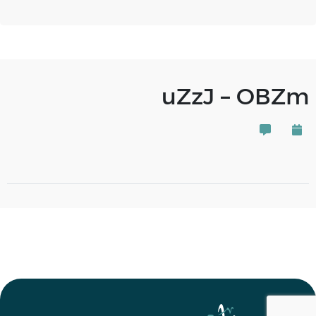
uZzJ – OBZm