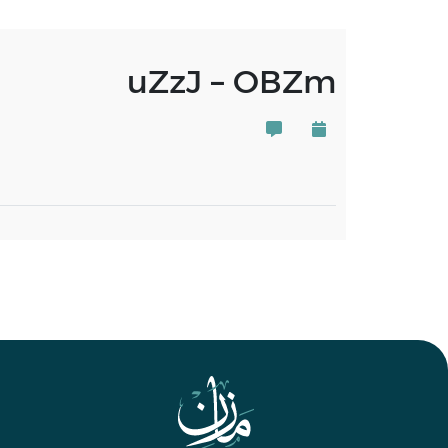
uZzJ – OBZm