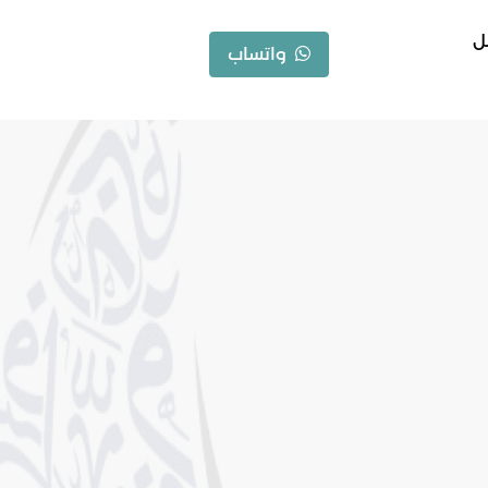
ل
واتساب