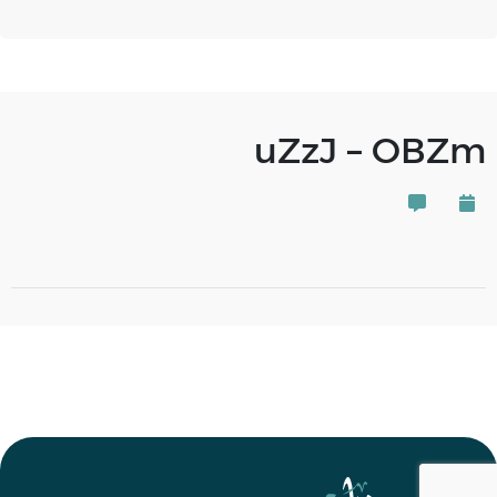
uZzJ – OBZm