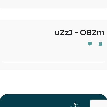
uZzJ – OBZm