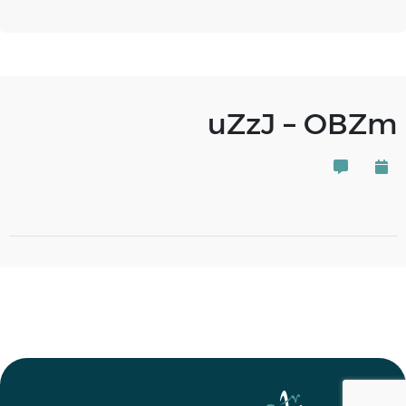
uZzJ – OBZm