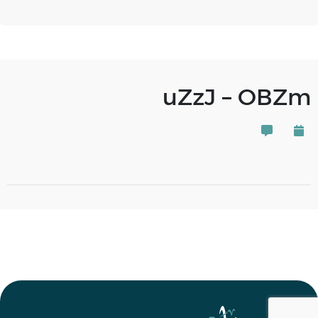
uZzJ – OBZm