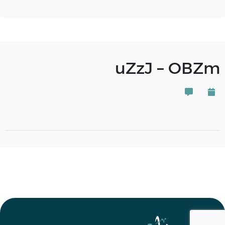
uZzJ – OBZm