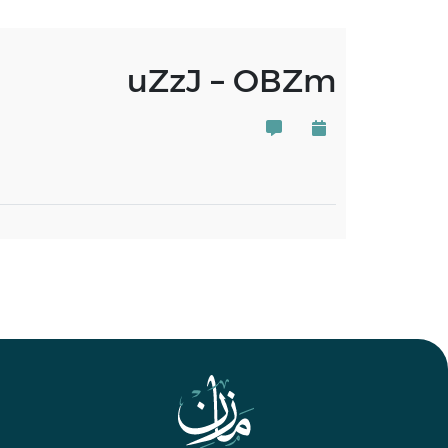
uZzJ – OBZm