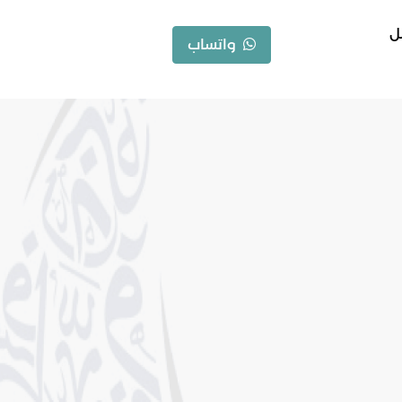
ل
واتساب