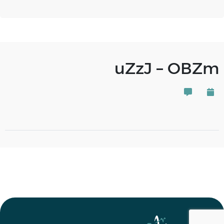
uZzJ – OBZm