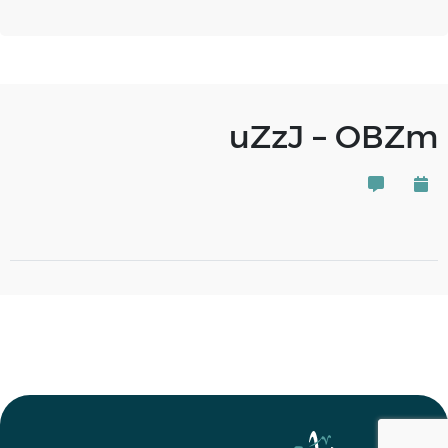
uZzJ – OBZm