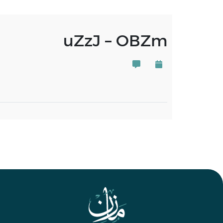
uZzJ – OBZm