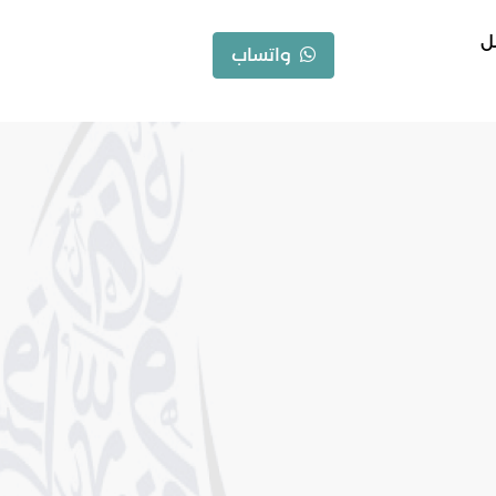
ل
واتساب