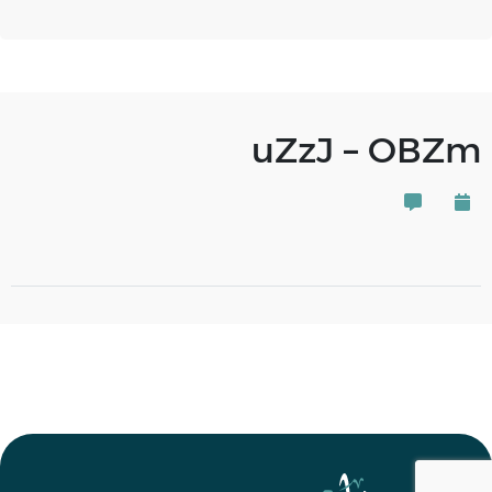
uZzJ – OBZm