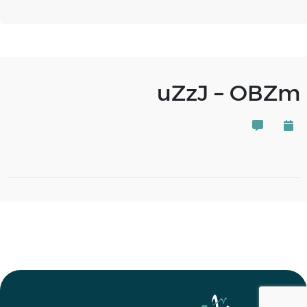
uZzJ – OBZm