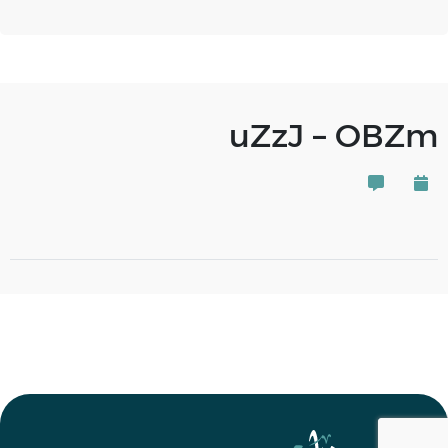
uZzJ – OBZm