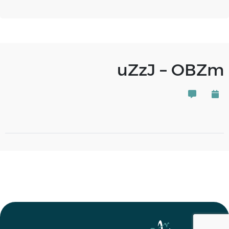
uZzJ – OBZm