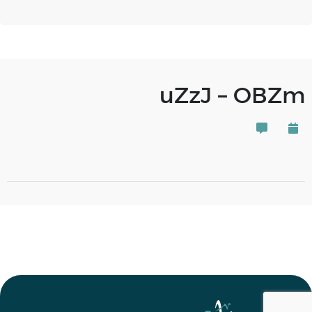
uZzJ – OBZm