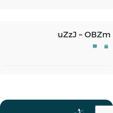
uZzJ – OBZm