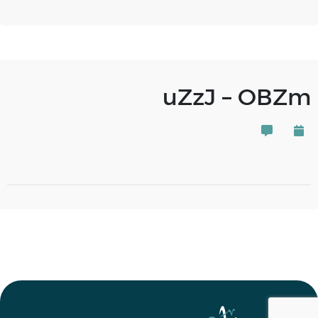
uZzJ – OBZm