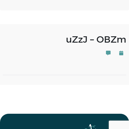
uZzJ – OBZm