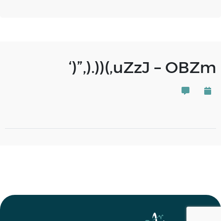
uZzJ – OBZm,)((.(,”(‘