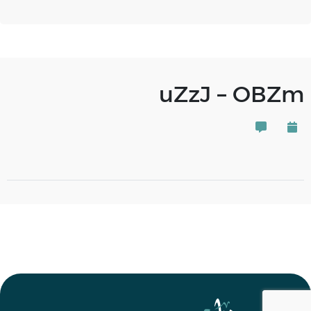
uZzJ – OBZm