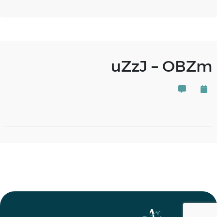
uZzJ – OBZm