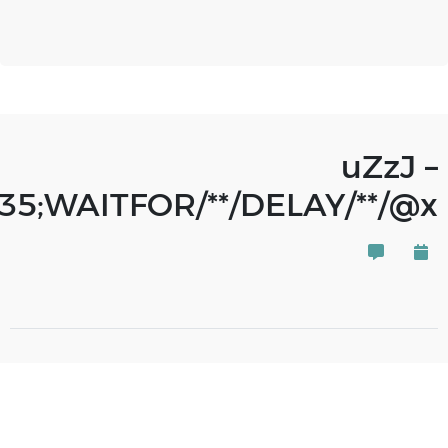
uZzJ –
5;WAITFOR/**/DELAY/**/@x–