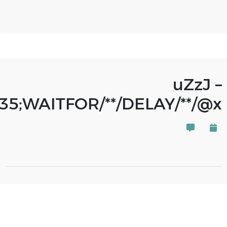
uZzJ –
5;WAITFOR/**/DELAY/**/@x–