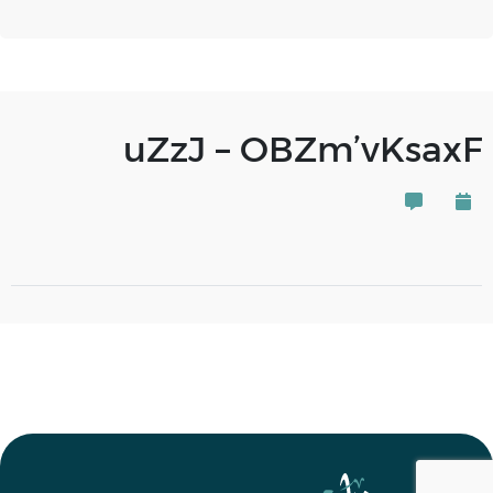
uZzJ – OBZm’vKsaxF