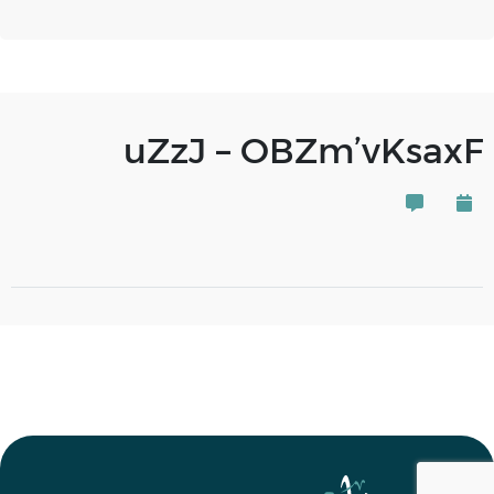
uZzJ – OBZm’vKsaxF