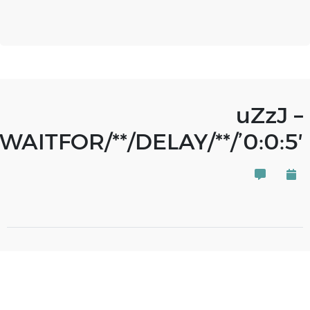
uZzJ –
AITFOR/**/DELAY/**/’0:0:5′–