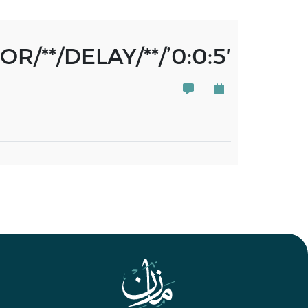
/**/DELAY/**/’0:0:5′–