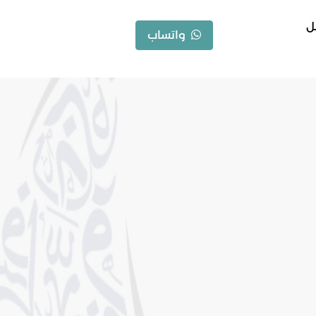
ل
واتساب