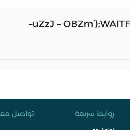
uZzJ – OBZm’);WAITFOR
روابط سريعة
تواصل معن
تواصل معي