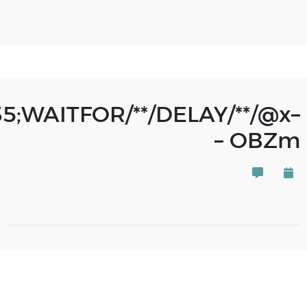
35;WAITFOR/**/DELAY/**/@x–
– OBZm