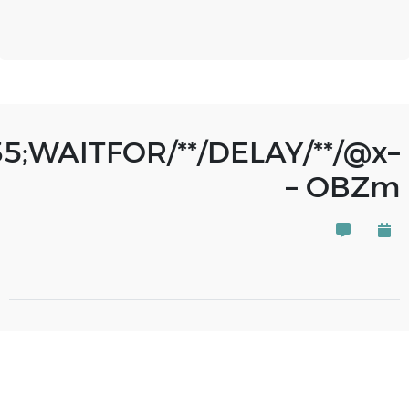
35;WAITFOR/**/DELAY/**/@x–
– OBZm