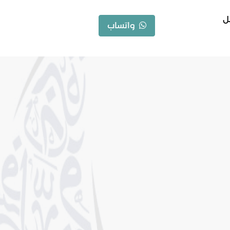
ل
واتساب