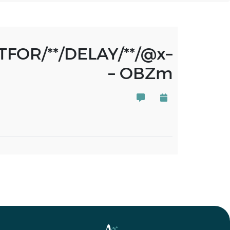
TFOR/**/DELAY/**/@x–
– OBZm