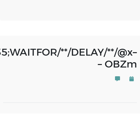
5;WAITFOR/**/DELAY/**/@x–
– OBZm