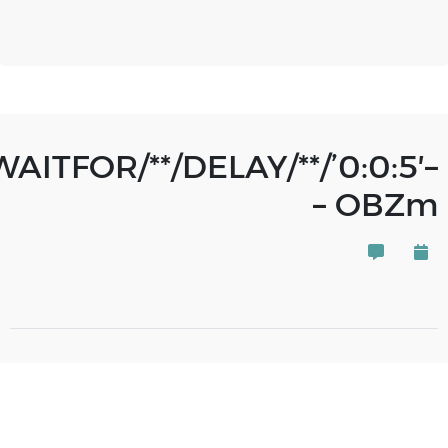
;WAITFOR/**/DELAY/**/’0:0:5′–
– OBZm