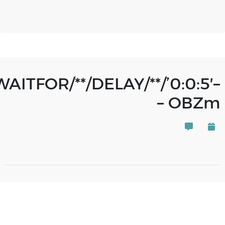
WAITFOR/**/DELAY/**/’0:0:5′–
– OBZm