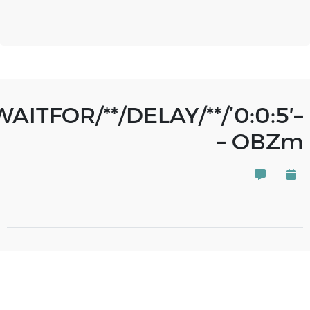
WAITFOR/**/DELAY/**/’0:0:5′–
– OBZm