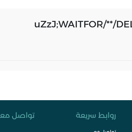
uZzJ;WAITFOR/**/DEL
روابط سريعة
تواصل معن
تواصل معي