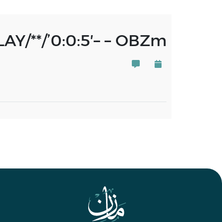
AY/**/’0:0:5′– – OBZm