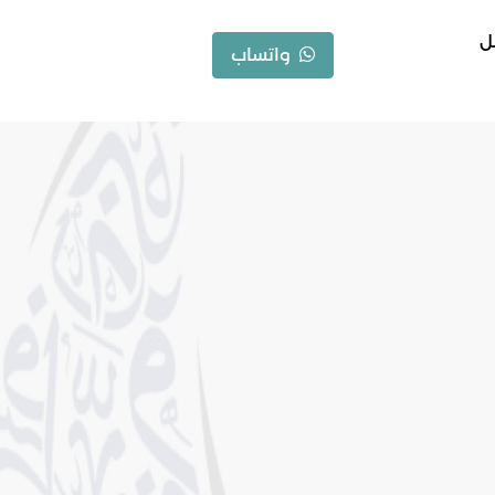
ل
واتساب