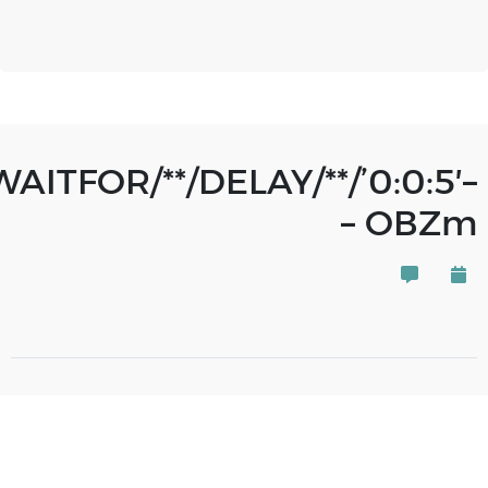
WAITFOR/**/DELAY/**/’0:0:5′–
– OBZm